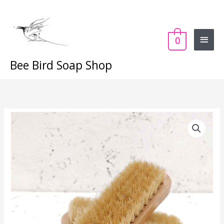
Skip
Main
to
content
Menu
0
Bee Bird Soap Shop
Nail
Brush
quantity