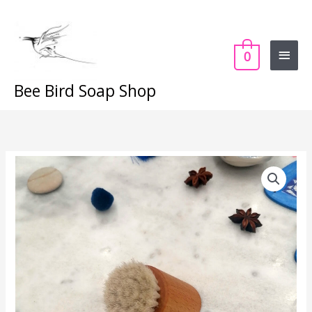
Skip
Main
to
content
Menu
0
Bee Bird Soap Shop