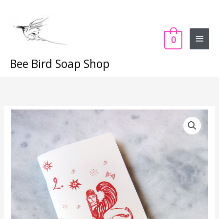
Skip
Main
to
content
Menu
0
Bee Bird Soap Shop
Spinx
quantity